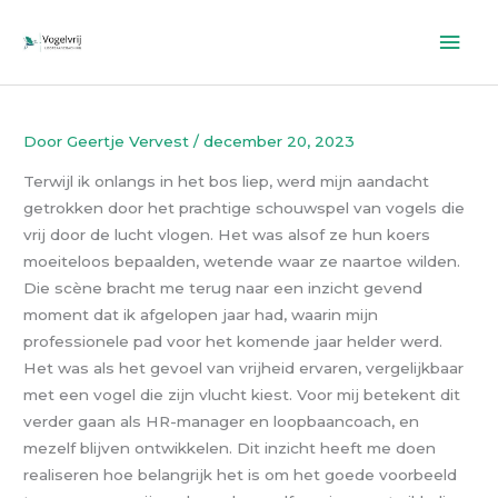
Ga
Hoo
naar
de
inhoud
Door
Geertje Vervest
/
december 20, 2023
Terwijl ik onlangs in het bos liep, werd mijn aandacht
getrokken door het prachtige schouwspel van vogels die
vrij door de lucht vlogen. Het was alsof ze hun koers
moeiteloos bepaalden, wetende waar ze naartoe wilden.
Die scène bracht me terug naar een inzicht gevend
moment dat ik afgelopen jaar had, waarin mijn
professionele pad voor het komende jaar helder werd.
Het was als het gevoel van vrijheid ervaren, vergelijkbaar
met een vogel die zijn vlucht kiest. Voor mij betekent dit
verder gaan als HR-manager en loopbaancoach, en
mezelf blijven ontwikkelen. Dit inzicht heeft me doen
realiseren hoe belangrijk het is om het goede voorbeeld