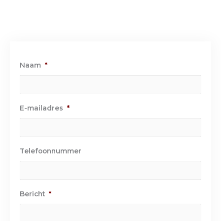
o
i
r
k
n
a
-
-
m
f
i
n
Naam
*
E-mailadres
*
Telefoonnummer
Bericht
*