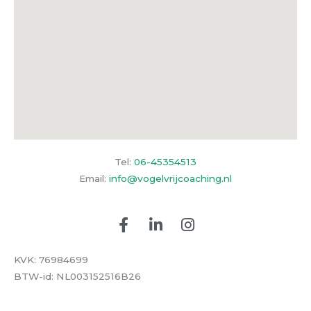
Tel:
06-45354513
Email:
info@vogelvrijcoaching.nl
F
L
I
a
i
n
c
n
s
KVK: 76984699
e
k
t
BTW-id: NL003152516B26
b
e
a
o
d
g