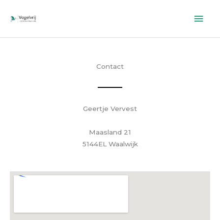
Ga
Hoo
naar
de
inhoud
Contact
Geertje Vervest
Maasland 21
5144EL Waalwijk