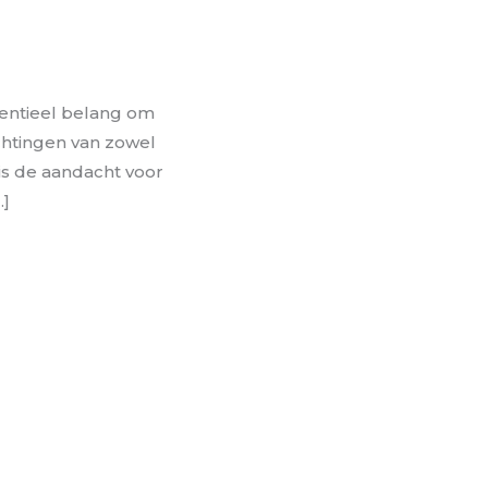
sentieel belang om
chtingen van zowel
is de aandacht voor
…]