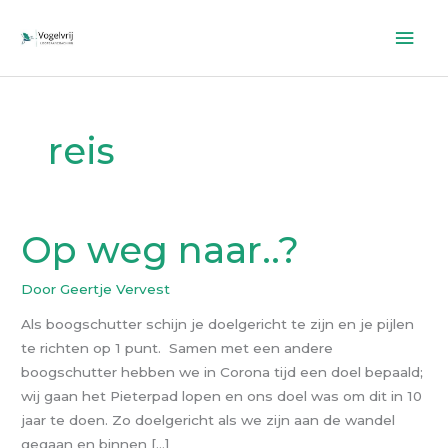
Ga
Hoo
naar
de
inhoud
reis
Op weg naar..?
Op
weg
naar..?
Door
Geertje Vervest
Als boogschutter schijn je doelgericht te zijn en je pijlen
te richten op 1 punt. Samen met een andere
boogschutter hebben we in Corona tijd een doel bepaald;
wij gaan het Pieterpad lopen en ons doel was om dit in 10
jaar te doen. Zo doelgericht als we zijn aan de wandel
gegaan en binnen […]