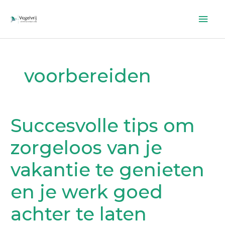
Ga
Hoo
naar
de
inhoud
voorbereiden
Succesvolle tips om
Succesvolle
tips
zorgeloos van je
om
zorgeloos
vakantie te genieten
van
je
en je werk goed
vakantie
te
achter te laten
genieten