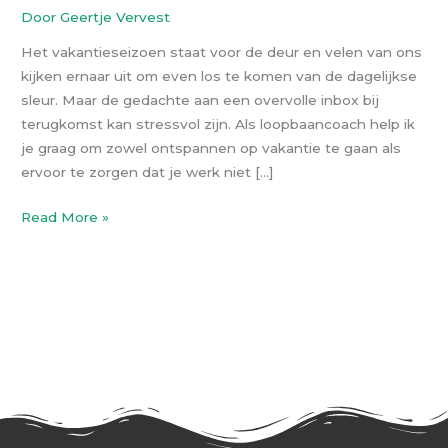
en
Door
Geertje Vervest
je
Het vakantieseizoen staat voor de deur en velen van ons
werk
kijken ernaar uit om even los te komen van de dagelijkse
goed
sleur. Maar de gedachte aan een overvolle inbox bij
achter
terugkomst kan stressvol zijn. Als loopbaancoach help ik
te
je graag om zowel ontspannen op vakantie te gaan als
laten
ervoor te zorgen dat je werk niet […]
Read More »