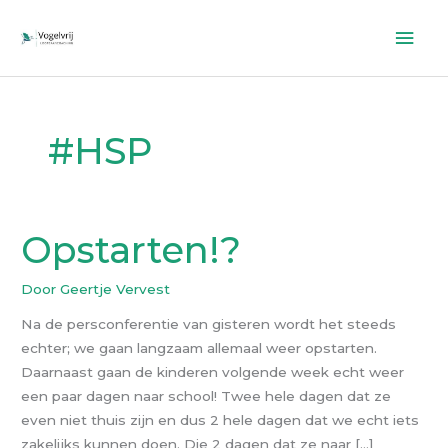
Ga
Hoo
naar
de
inhoud
#HSP
Opstarten!?
Opstarten!?
Door
Geertje Vervest
Na de persconferentie van gisteren wordt het steeds
echter; we gaan langzaam allemaal weer opstarten.
Daarnaast gaan de kinderen volgende week echt weer
een paar dagen naar school! Twee hele dagen dat ze
even niet thuis zijn en dus 2 hele dagen dat we echt iets
zakelijks kunnen doen. Die 2 dagen dat ze naar […]