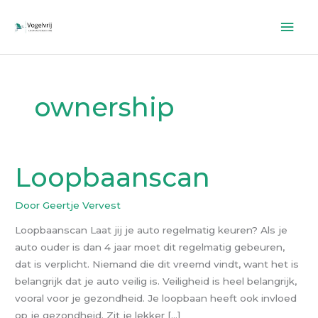
Ga
Hoo
naar
de
inhoud
ownership
Loopbaanscan
Loopbaanscan
Door
Geertje Vervest
Loopbaanscan Laat jij je auto regelmatig keuren? Als je
auto ouder is dan 4 jaar moet dit regelmatig gebeuren,
dat is verplicht. Niemand die dit vreemd vindt, want het is
belangrijk dat je auto veilig is. Veiligheid is heel belangrijk,
vooral voor je gezondheid. Je loopbaan heeft ook invloed
op je gezondheid. Zit je lekker […]