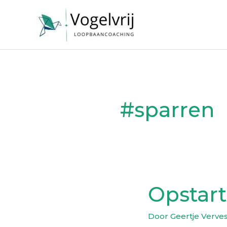
Ga
naar
de
inhoud
#sparren
Opstart
Opstarten!?
Door
Geertje Verve