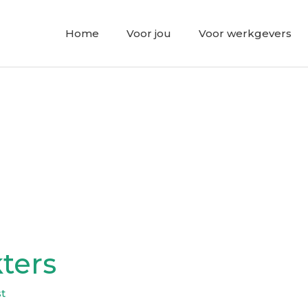
Home
Voor jou
Voor werkgevers
ters
st