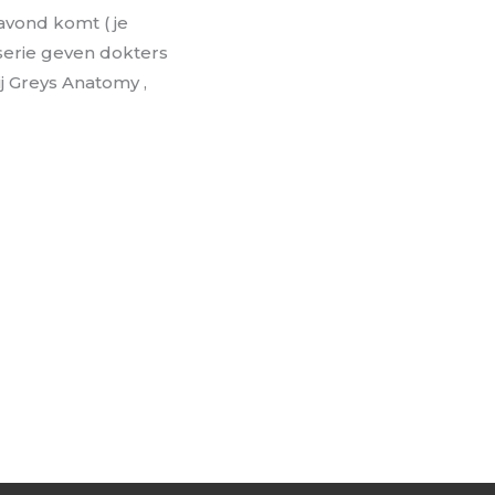
avond komt ( je
 serie geven dokters
ij Greys Anatomy ,